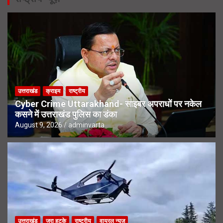
उत्तराखंड
क्राइम
राष्ट्रीय
Cyber Crime Uttarakhand- साइबर अपराधों पर नकेल
कसने में उत्तराखंड पुलिस का डंका
August 9, 2026
adminvarta
उत्तराखंड
जरा हटके
राष्ट्रीय
वायरल न्यूज़