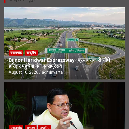
उत्तराखंड
राष्ट्रीय
Bijnor Haridwar Expressway- प्रयागराज से सीधे
हरिद्वार पहुंचेगा गंगा एक्सप्रेसवे
August 10, 2026
adminvarta
उत्तराखंड
क्राइम
राष्ट्रीय