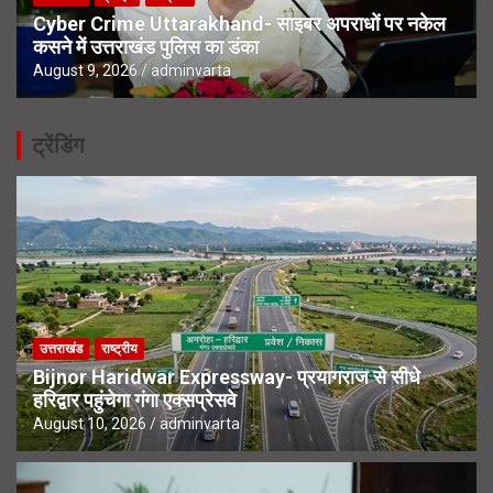
Cyber Crime Uttarakhand- साइबर अपराधों पर नकेल
कसने में उत्तराखंड पुलिस का डंका
August 9, 2026
adminvarta
ट्रेंडिंग
उत्तराखंड
राष्ट्रीय
Bijnor Haridwar Expressway- प्रयागराज से सीधे
हरिद्वार पहुंचेगा गंगा एक्सप्रेसवे
August 10, 2026
adminvarta