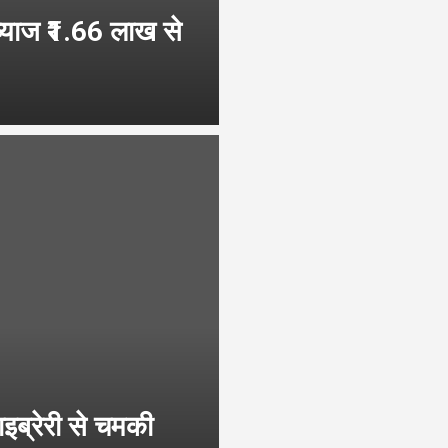
याज ₹1.66 लाख से
ब्रेरी से चमकी