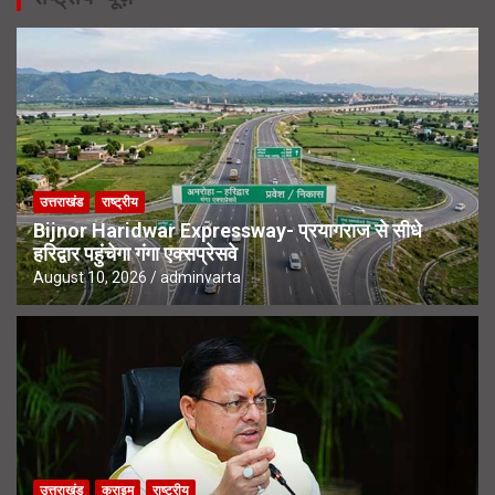
उत्तराखंड
राष्ट्रीय
Bijnor Haridwar Expressway- प्रयागराज से सीधे
हरिद्वार पहुंचेगा गंगा एक्सप्रेसवे
August 10, 2026
adminvarta
उत्तराखंड
क्राइम
राष्ट्रीय