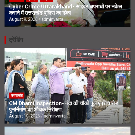
Cyber Crime Uttarakhand- साइबर अपराधों पर नकेल
कसने में उत्तराखंड पुलिस का डंका
August 9, 2026
adminvarta
ट्रेंडिंग
उत्तराखंड
CM Dhami Inspection- नंदा की चौकी पुल एप्रोच रोड
पुनर्निर्माण का औचक निरीक्षण
August 10, 2026
adminvarta