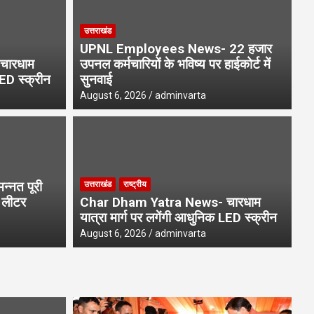
उत्तराखंड
UPNL Employees News- 22 हजार
चारधाम
उपनल कर्मचारियों के भविष्य पर हाईकोर्ट में
LED स्क्रीन
सुनवाई
August 6, 2026
adminvarta
उत्
ख लोगों तक पहुंचे एसआईआर नोटिस,
Ka
्नत पूरी
उत्तराखंड
राष्ट्रीय
िशेष फोकस
स्
1 लीटर
Char Dham Yatra News- चारधाम
यात्रा मार्ग पर लगेंगी आधुनिक LED स्क्रीन
Aug
August 6, 2026
adminvarta