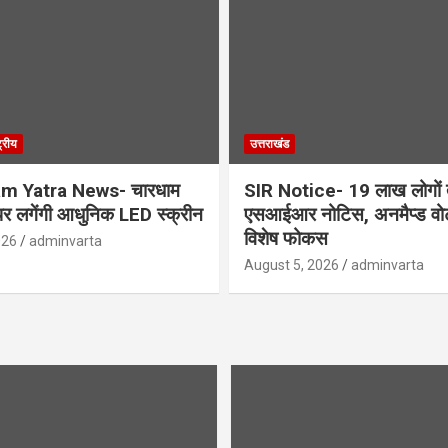
ट्रीय
उत्तराखंड
m Yatra News- चारधाम
SIR Notice- 19 लाख लोगों त
ग पर लगेंगी आधुनिक LED स्क्रीन
एसआईआर नोटिस, अनमैप्ड वोट
विशेष फोकस
026
adminvarta
August 5, 2026
adminvarta