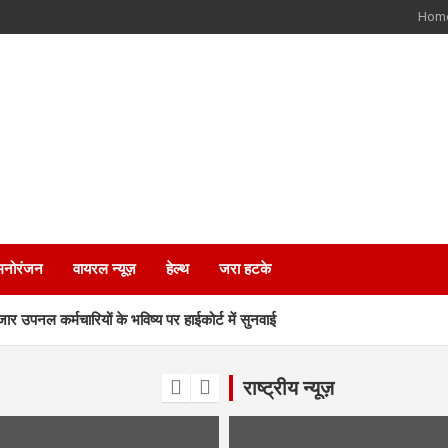
Hom
मनोरंजन
वायरल न्यूज़
हेल्थ
जरा हटके
 कर्मचारियों के भविष्य पर हाईकोर्ट में सुनवाई
रा मार्ग पर लगेंगी आधुनिक LED स्क्रीन
राष्ट्रीय न्यूज़
े एसआईआर नोटिस, अनमैप्ड वोटरों पर विशेष फोकस