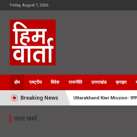
Skip
Friday, August 7, 2026
to
content
Him Varta
होम
राष्ट्रीय
विदेश
राजनीति
उत्तराखंड
क्राइम
Breaking News
Uttarakhand Kiwi Mission- उत्तराखं
Booth Jeeto Abhiyan- उत्तराखंड में
ताज़ा खबरे
UPNL Employees News- 22 हजार उपनल