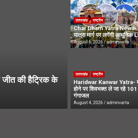
रा मार्ग पर लगेंगी आधुनिक LED स्क्रीन
उत्तराखंड
राष्ट्रीय
े एसआईआर नोटिस, अनमैप्ड वोटरों पर विशेष फोकस
Char Dham Yatra News- 
यात्रा मार्ग पर लगेंगी आधुनिक 
August 6, 2026
adminvarta
उत्तराखंड
उत्तराखंड
राष्ट्रीय
जीत की हैट्रिक के
UPNL Employees N
Haridwar Kanwar Yatra- मन
के भविष्य पर हाईकोर्ट 
होने पर शिवभक्त ले जा रहे 10
गंगाजल
August 6, 2026
adminvarta
August 4, 2026
adminvarta