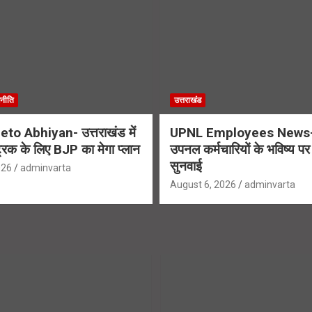
नीति
उत्तराखंड
to Abhiyan- उत्तराखंड में
UPNL Employees News-
्रिक के लिए BJP का मेगा प्लान
उपनल कर्मचारियों के भविष्य पर ह
सुनवाई
026
adminvarta
August 6, 2026
adminvarta