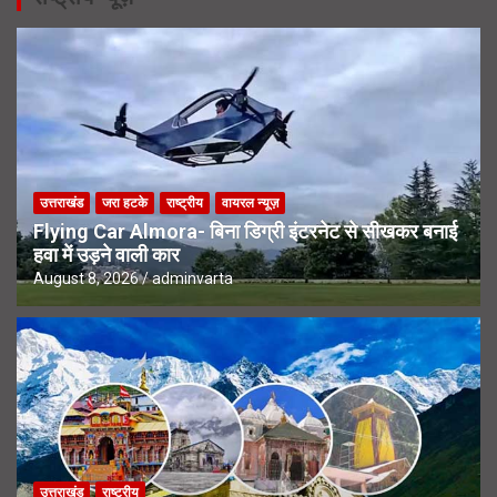
उत्तराखंड
जरा हटके
राष्ट्रीय
वायरल न्यूज़
Flying Car Almora- बिना डिग्री इंटरनेट से सीखकर बनाई
हवा में उड़ने वाली कार
August 8, 2026
adminvarta
उत्तराखंड
राष्ट्रीय