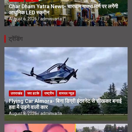
Char Dham Yatra News- चारधाम यात्रा मार्ग पर लगेंगी
आधुनिक LED स्क्रीन
August 6, 2026
adminvarta
ट्रेंडिंग
उत्तराखंड
जरा हटके
राष्ट्रीय
वायरल न्यूज़
Flying Car Almora- बिना डिग्री इंटरनेट से सीखकर बनाई
हवा में उड़ने वाली कार
August 8, 2026
adminvarta