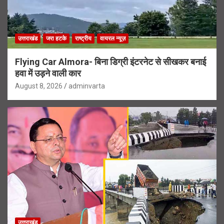
उत्तराखंड
जरा हटके
राष्ट्रीय
वायरल न्यूज़
Flying Car Almora- बिना डिग्री इंटरनेट से सीखकर बनाई
हवा में उड़ने वाली कार
August 8, 2026
adminvarta
उत्तराखंड