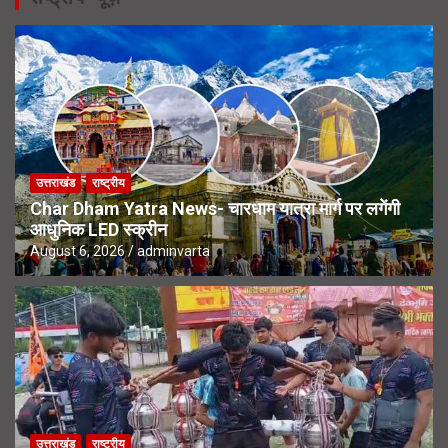
उत्तराखंड
राष्ट्रीय
Char Dham Yatra News- चारधाम यात्रा मार्ग पर लगेंगी
आधुनिक LED स्क्रीन
August 6, 2026
adminvarta
उत्तराखंड
राष्ट्रीय