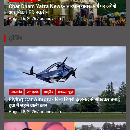
Char Dham Yatra News- चारधाम यात्रा मार्ग पर लगेंगी
आधुनिक LED स्क्रीन
August 6, 2026
adminvarta
ट्रेंडिंग
उत्तराखंड
जरा हटके
राष्ट्रीय
वायरल न्यूज़
Flying Car Almora- बिना डिग्री इंटरनेट से सीखकर बनाई
हवा में उड़ने वाली कार
August 8, 2026
adminvarta