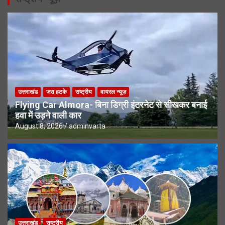
उत्तराखंड
जरा हटके
राष्ट्रीय
वायरल न्यूज़
Flying Car Almora- बिना डिग्री इंटरनेट से सीखकर बनाई
हवा में उड़ने वाली कार
August 8, 2026
adminvarta
उत्तराखंड
राष्ट्रीय