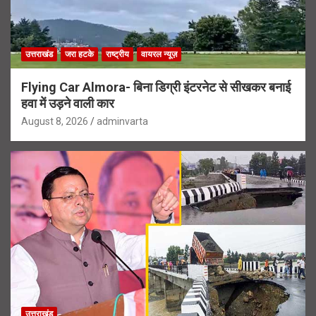
उत्तराखंड
जरा हटके
राष्ट्रीय
वायरल न्यूज़
Flying Car Almora- बिना डिग्री इंटरनेट से सीखकर बनाई
हवा में उड़ने वाली कार
August 8, 2026
adminvarta
उत्तराखंड