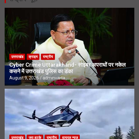
उत्तराखंड
क्राइम
राष्ट्रीय
Cyber Crime Uttarakhand- साइबर अपराधों पर नकेल
कसने में उत्तराखंड पुलिस का डंका
August 9, 2026
adminvarta
उत्तराखंड
जरा हटके
राष्ट्रीय
वायरल न्यूज़