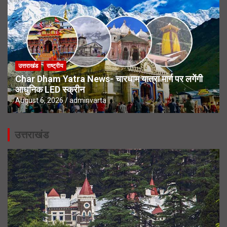
उत्तराखंड
राष्ट्रीय
Char Dham Yatra News- चारधाम यात्रा मार्ग पर लगेंगी
आधुनिक LED स्क्रीन
August 6, 2026
adminvarta
उत्तराखंड