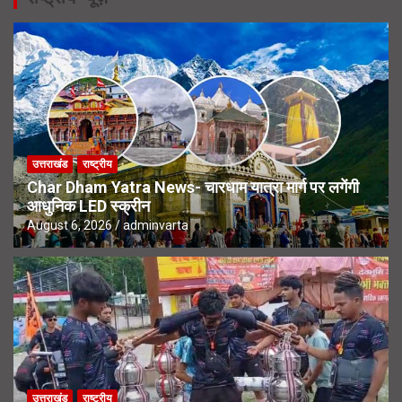
उत्तराखंड
राष्ट्रीय
Char Dham Yatra News- चारधाम यात्रा मार्ग पर लगेंगी
आधुनिक LED स्क्रीन
August 6, 2026
adminvarta
उत्तराखंड
राष्ट्रीय