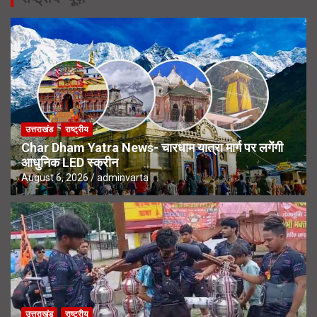
उत्तराखंड
राष्ट्रीय
Char Dham Yatra News- चारधाम यात्रा मार्ग पर लगेंगी
आधुनिक LED स्क्रीन
August 6, 2026
adminvarta
उत्तराखंड
राष्ट्रीय