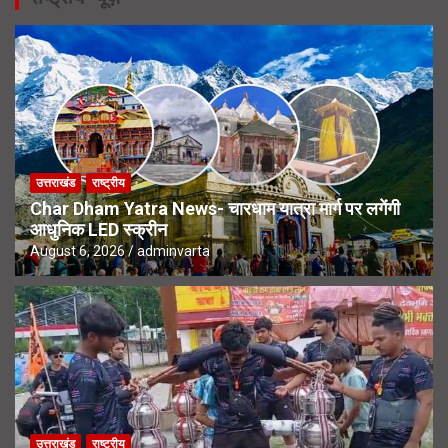
उत्तराखंड
राष्ट्रीय
Char Dham Yatra News- चारधाम यात्रा मार्ग पर लगेंगी
आधुनिक LED स्क्रीन
August 6, 2026
adminvarta
उत्तराखंड
राष्ट्रीय