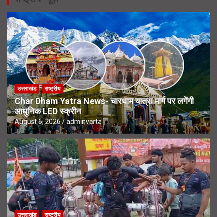
उत्तराखंड
राष्ट्रीय
Char Dham Yatra News- चारधाम यात्रा मार्ग पर लगेंगी
आधुनिक LED स्क्रीन
August 6, 2026
adminvarta
उत्तराखंड
राष्ट्रीय