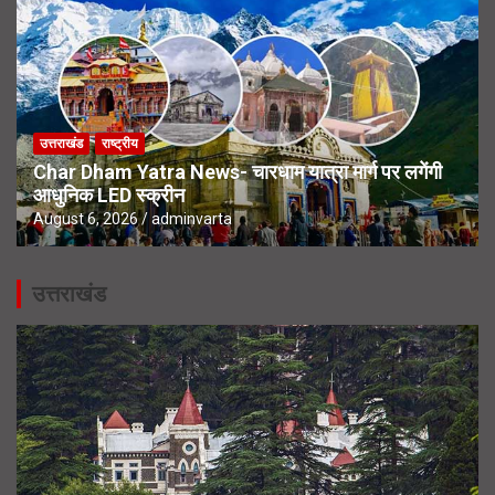
उत्तराखंड
राष्ट्रीय
Char Dham Yatra News- चारधाम यात्रा मार्ग पर लगेंगी
आधुनिक LED स्क्रीन
August 6, 2026
adminvarta
उत्तराखंड