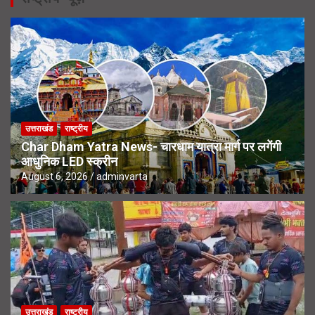
उत्तराखंड
राष्ट्रीय
Char Dham Yatra News- चारधाम यात्रा मार्ग पर लगेंगी
आधुनिक LED स्क्रीन
August 6, 2026
adminvarta
उत्तराखंड
राष्ट्रीय