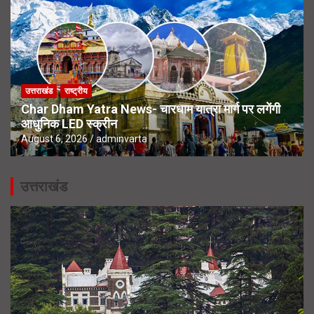
उत्तराखंड
राष्ट्रीय
Char Dham Yatra News- चारधाम यात्रा मार्ग पर लगेंगी
आधुनिक LED स्क्रीन
August 6, 2026
adminvarta
उत्तराखंड