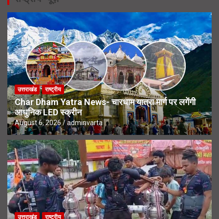
उत्तराखंड
राष्ट्रीय
Char Dham Yatra News- चारधाम यात्रा मार्ग पर लगेंगी
आधुनिक LED स्क्रीन
August 6, 2026
adminvarta
उत्तराखंड
राष्ट्रीय