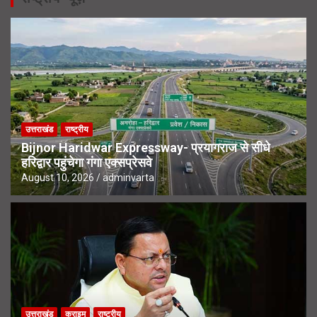
उत्तराखंड
राष्ट्रीय
Bijnor Haridwar Expressway- प्रयागराज से सीधे
हरिद्वार पहुंचेगा गंगा एक्सप्रेसवे
August 10, 2026
adminvarta
उत्तराखंड
क्राइम
राष्ट्रीय