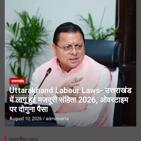
Cyber Crime Uttarakhand- साइबर अपराधों पर नकेल कसने में
उत्तराखंड पुलिस का डंका
Flying Car Almora- बिना डिग्री इंटरनेट से सीखकर बनाई हवा में उड़ने
वाली कार
उत्तराखंड
Uttarakhand Labour Laws- उत्तराखंड
में लागू हुई मजदूरी संहिता 2026, ओवरटाइम
पर दोगुना पैसा
August 10, 2026
adminvarta
राष्ट्रीय न्यूज़