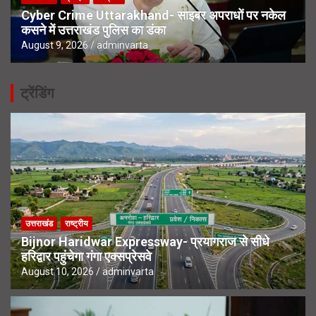
Cyber Crime Uttarakhand- साइबर अपराधों पर नकेल
कसने में उत्तराखंड पुलिस का डंका
August 9, 2026
adminvarta
ट्रेंडिंग
उत्तराखंड
राष्ट्रीय
Bijnor Haridwar Expressway- प्रयागराज से सीधे
हरिद्वार पहुंचेगा गंगा एक्सप्रेसवे
August 10, 2026
adminvarta