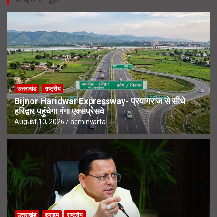
उत्तराखंड
राष्ट्रीय
Bijnor Haridwar Expressway- प्रयागराज से सीधे
हरिद्वार पहुंचेगा गंगा एक्सप्रेसवे
August 10, 2026
adminvarta
उत्तराखंड
क्राइम
राष्ट्रीय