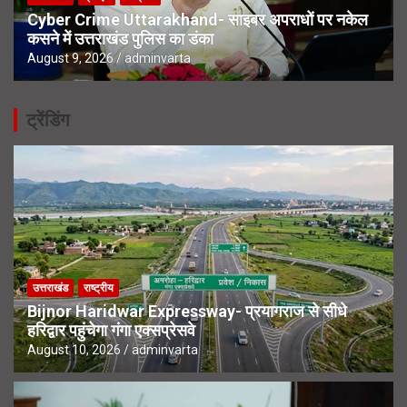
Cyber Crime Uttarakhand- साइबर अपराधों पर नकेल
कसने में उत्तराखंड पुलिस का डंका
August 9, 2026
adminvarta
ट्रेंडिंग
उत्तराखंड
राष्ट्रीय
Bijnor Haridwar Expressway- प्रयागराज से सीधे
हरिद्वार पहुंचेगा गंगा एक्सप्रेसवे
August 10, 2026
adminvarta