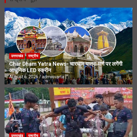
उत्तराखंड
राष्ट्रीय
Char Dham Yatra News- चारधाम यात्रा मार्ग पर लगेंगी
आधुनिक LED स्क्रीन
August 6, 2026
adminvarta
उत्तराखंड
राष्ट्रीय